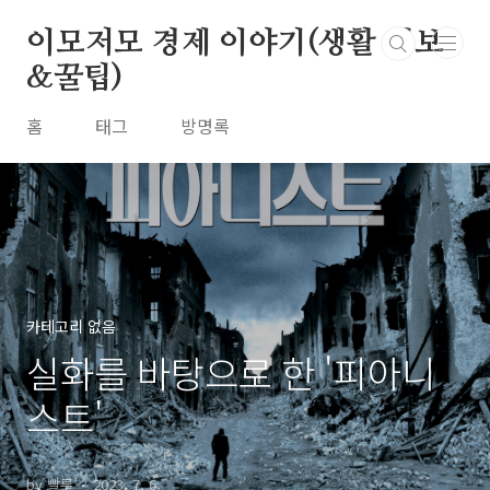
본문 바로가기
이모저모 경제 이야기(생활 정보
&꿀팁)
홈
태그
방명록
카테고리 없음
실화를 바탕으로 한 '피아니
스트'
by 빨루
2023. 7. 6.