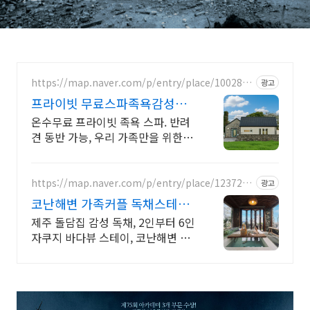
https://map.naver.com/p/entry/place/1002877
광고
828
프라이빗 무료스파족욕감성숙
소 제주 돌담감성, 반려견 환영
온수무료 프라이빗 족욕 스파. 반려
견 동반 가능, 우리 가족만을 위한 힐
링공간. 제주 이주 10년차 부부가 직
접 짓고 꾸민 정성 가득 감성 스테이,
야외 바베큐
https://map.naver.com/p/entry/place/1237286
광고
457
코난해변 가족커플 독채스테이
월정리 근처 감성 독채 2채
제주 돌담집 감성 독채, 2인부터 6인
자쿠지 바다뷰 스테이, 코난해변 바
로 앞 고객리뷰 300개 검증된 숙소,
자쿠지 무료, 바다뷰 독채, 연박할인