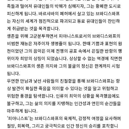
족들과 떨어져 유대인들의 박해가 심해지자, 그는 황폐한 도시로
피신하게 됩니다. 바르샤바의 폐허에서 살고 있는 브와디스와프
는 자신의 세계가 점진적으로 파괴되고 동료 유대인들이 잔인하
게 취급받는 것을 목격합니다.
생존을 위해 고군분투하면서 피아니스트로서의 브와디스와프의
비범한 재능은 저주이자 생명줄이 됩니다. 한때 기쁨과 표현의 원
천이었던 그의 음악은 이제 전쟁의 공포 속에서 은밀한 반항의 행
위이자 희망의 상징이 되었습니다. 상상할 수 없는 역경에 직면한
브와디스와프의 생존 의지와 그의 불굴의 정신은 한계까지 시험
됩니다.
우연한 만남과 낯선 사람들의 친절함을 통해 브와디스와프는 항
상 발견이 확실한 죽음을 의미할 수 있다는 것을 알고 위험하고
위험한 풍경을 탐색합니다. 인류의 최악의 상황을 목격했음에도
불구하고, 그는 삶의 의지를 지탱하는 인간성과 연민의 순간들을
마주하게 됩니다.
'피아니스트'는 브와디스와프의 육체적, 감정적 여정을 묘사하며
절망, 회복력, 그리고 궁극적으로 인간 정신의 승리를 포착합니