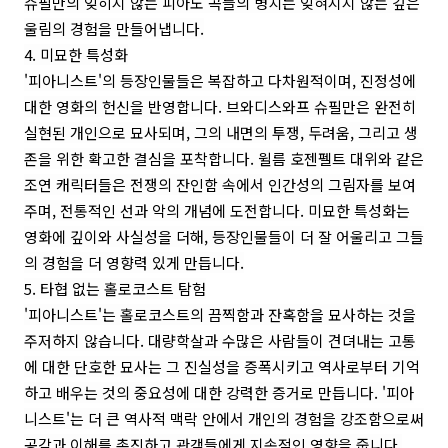
슈필만의 잊히지 않는 피아노 곡들의 병치는 잊혀지지 않는 깊은
울림의 경험을 만들어냅니다.
4. 미묘한 특성화
'피아니스트'의 등장인물들은 복잡하고 다차원적이며, 진정성에
대한 영화의 헌신을 반영합니다. 브와디스와프 슈필만은 완전히
실현된 개인으로 묘사되며, 그의 내면의 투쟁, 두려움, 그리고 생
존을 위한 확고한 결심을 포착합니다. 윌름 호젠펠트 대위와 같은
조연 캐릭터들은 전쟁의 잔인함 속에서 인간성의 그림자를 보여
주며, 전통적인 선과 악의 개념에 도전합니다. 미묘한 특성화는
영화에 깊이와 사실성을 더해, 등장인물들이 더 잘 어울리고 그들
의 경험을 더 영향력 있게 만듭니다.
5. 타협 없는 홀로코스트 탐험
'피아니스트'는 홀로코스트의 끔찍함과 잔혹함을 묘사하는 것을
주저하지 않습니다. 대량학살과 수많은 사람들이 견뎌내는 고통
에 대한 단호한 묘사는 그 진실성을 증폭시키고 역사로부터 기억
하고 배우는 것의 중요성에 대한 강력한 증거로 만듭니다. '피아
니스트'는 더 큰 역사적 맥락 안에서 개인의 경험을 강조함으로써
공감과 이해를 촉진하고 관객들에게 지속적인 영향을 줍니다.