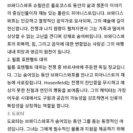
브와디스와프 슈필만은 홀로코스트 동안의 삶과 생존이 이야기
의 중심인물이자 재능 있는 폴란드 피아니스트입니다. 브와디스
와프는 민감하고 열정적인 음악가로 묘사되며, 그의 예술에 깊이
헌신합니다. 전쟁과 나치 점령이 펼쳐지면서 그는 가족과 떨어져
상상할 수 없는 고난을 견디며 강제로 숨어버립니다. 브와디스와
프의 회복력, 힘, 그리고 음악에 대한 변함없는 사랑은 그의 여행
내내 희망과 영감의 원천이 됩니다.
2. 윌름 호젠펠트 대위
윌름 호젠펠트 대위는 전쟁 중 바르샤바에 주둔한 독일 장교입니
다. 그는 숨어있는 동안 브와디스와프를 만나고 피아니스트의 재
능에 사로잡힙니다. Hosenfeld는 전쟁의 잔인함을 무시하고 예
상치 못한 친절과 연민의 행동을 보여줍니다. 그의 캐릭터는 가장
어두운 시대에서도 구원과 공감의 가능성을 강조하면서 인류의
복잡성을 상징하는 역할을 합니다.
3. 도로타
도로타는 브와디스와프가 숨어있는 동안 그를 돕는 동정적인 여
성입니다. 그녀는 그에게 필수적인 물품과 지원을 제공하기 위해